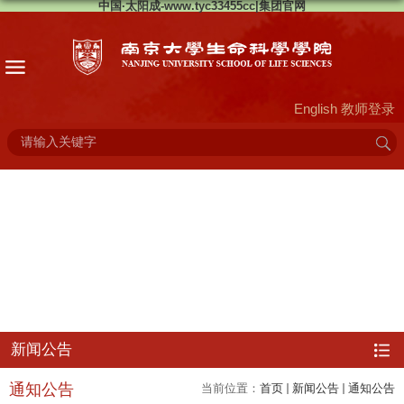
中国·太阳成-www.tyc33455cc|集团官网
English
教师登录
新闻公告
通知公告
当前位置：
首页
新闻公告
通知公告