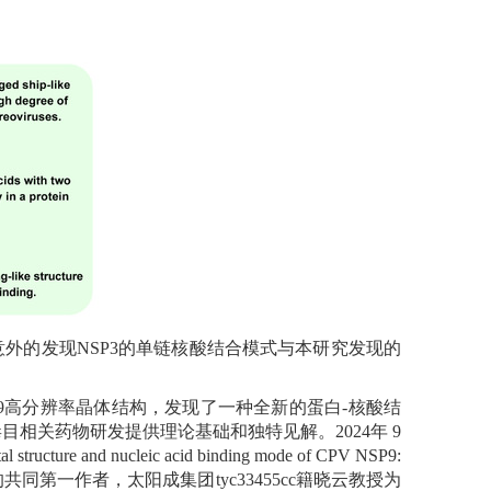
意外的发现
NSP3
的单链核酸结合模式与本研究发现的
9
高分辨率晶体结构，发现了一种全新的蛋白
-
核酸结
毒目相关药物研发提供理论基础和独特见解。
2024
年
9
tal
s
tructure and
n
ucleic
a
cid
b
inding
m
ode of CPV
NSP9:
共同第一作者，太阳成集团tyc33455cc籍晓云教授为