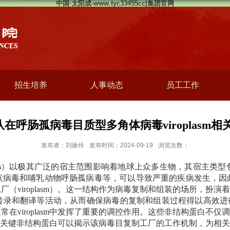
中国·太阳成-www.tyc33455cc|集团官网
招生培养
人事动态
员工工作
云团队在呼肠孤病毒目质型多角体病毒viropla
发布者：刘姝伶
发布时间：2024-09-19
浏览次数：
s
）以极其广泛的宿主范围影响着地球上众多生物
，其
宿主类型
状病毒和哺乳动物呼肠孤病毒等，可以导致严重的疾病发生，因
工厂（
viroplasm
）。这一结构作为病毒复制和组装的场所，扮演着
转录和翻译等活动，从而确保病毒的复制和组装过程得以高效进
通常在
viroplasm
中发挥了重要的调控作用。这些非结构蛋白不仅调
关键非结构蛋白可以揭示该病毒目复制工厂的工作机制，为相关