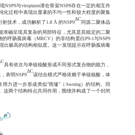
现
NSP9
与
viroplasm
潜在骨架
NSP8
存在一定的相互作
纯化过程中表现出显著的不均一性和较大程度的聚集
ΔC
衍射技术，成功解析了
1.8
Å
的
NSP9
同源二聚体晶
能准确呈现其复杂的局部特征，尤其是其稳定的二聚
物的呼肠孤病毒（
MRCV
）的非结构蛋白
P9-1
与
NSP9
现出极高的结构相似度。这一发现提示在呼肠孤病毒
ΔC
具有依次与单链核酸形成不同形式复合物的能力，
ΔC
象，表明
NSP9
该结合模式严格依赖于单链核酸，体
用力进一步形成类似“雨篷”（
Awning
）的结构。同
。这两个结构特点共同作用，围绕并构成了一个封闭