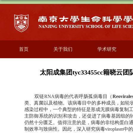
首页
关于我们
学术研究
太阳成集团tyc33455cc籍晓
双链
RNA
病毒
的代表呼肠孤病毒目（
Reovirale
类、真菌以及植物。该病毒目中的多种成员，如轮
感染过程中，一个典型的特征是形成无膜病毒复制
主防御系统的识别和攻击，还促进了病毒基因组的
仍然十分匮乏。值得注意的是，病毒的非结构蛋白
制效率与致病性。因此，深入研究病毒
viroplasm
中的