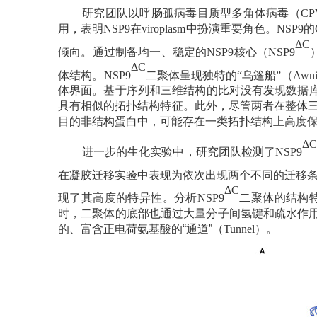
研究团队以呼肠孤病毒目质型多角体病毒（
CP
用，表明
NSP9
在
viroplasm
中扮演重要角色。
NSP9
的
ΔC
倾向。通过制备均一、稳定的
NSP9
核心（
NSP9
ΔC
体结构。
NSP9
二聚体呈现独特的
“乌篷船”（
Awni
体界面。基于序列和三维结构的比对没有发现数据
具有相似的拓扑结构特征。此外，尽管两者在整体
目的非结构蛋白中，可能存在一类拓扑结构上高度
Δ
进一步的生化实验中，研究团队检测了
NSP9
在凝胶迁移实验中表现为依次出现两个不同的迁移
ΔC
现了其高度的特异性。分析
NSP9
二聚体的结构
时，二聚体的底部也通过大量分子间氢键和疏水作用
的、富含正电荷氨基酸的“通道”（
Tunnel
）。