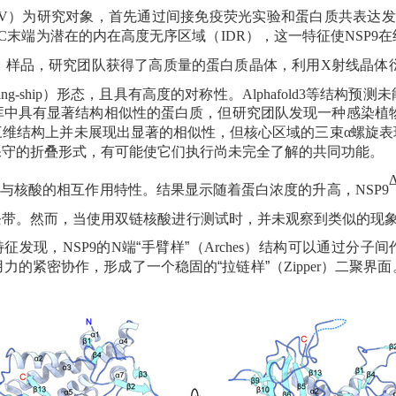
V
）为研究对象，首先通过间接免疫荧光实验和蛋白质共表达发
C
末端为潜在的内在高度无序区域（
IDR
），这一特征使
NSP9
在
）样品，研究团队获得了高质量的蛋白质晶体
，利用
X
射线晶体
ng-ship
）形态，且具有高度的对称性。
Alphafold3
等结构预测未
库中具有显著结构相似性的蛋白质，但研究团队发现一种感染植
三维结构上并未展现出显著的相似性，但核心区域的三束α螺旋表
保守的折叠形式，有可能使它们执行尚未完全了解的共同功能。
C
与核酸的相互作用特性。结果显示随着蛋白浓度的升高，
NSP9
条带。然而，当使用双链核酸进行测试时，并未观察到类似的现
特征发现，
NSP9
的
N
端“手臂样”（
Arches
）结构可以通过分子间作
力的紧密协作，形成了一个稳固的“拉链样”（
Zipper
）二聚界面