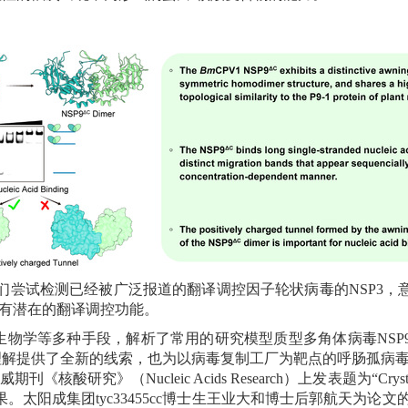
们尝试检测已经被广泛报道的翻译调控因子轮状病毒的
NSP3
，
有潜在的翻译调控功能。
生物学等多种手段，解析了常用的研究模型质型多角体病毒
NSP
理解提供了全新的线索，也为以病毒复制工厂为靶点的呼肠孤病
际权威期刊《核酸研究》（
Nucleic Acids Research
）上发表题为
“Crys
。太阳成集团tyc33455cc博士生王业大和博士后郭航天为论文的