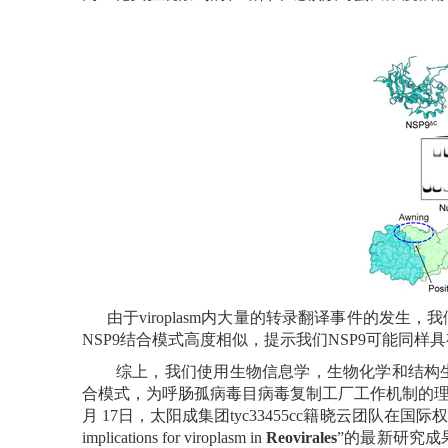
由于
viroplasm
内大量的转录翻译事件的发生，我
NSP9
结合模式高度相似，提示我们
NSP9
可能同样具
综上，我们使用生物信息学，生物化学和结构
合模式，为呼肠孤病毒目病毒复制工厂工作机制的
月
17
日，太阳成集团tyc33455cc籍晓云团队在国
i
mplications for
v
iroplasm in
Reovirales
”
的最新研究成果